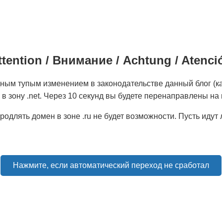
tention / Внимание / Achtung / Atenc
дным тупым изменением в законодательстве данный блог (ка
 в зону .net. Через 10 секунд вы будете перенаправлены на
родлять домен в зоне .ru не будет возможности. Пусть идут
Нажмите, если автоматический переход не сработал