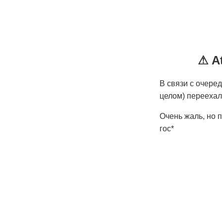
⚠ At
В связи с очере
целом) переехал
Очень жаль, но п
гос*