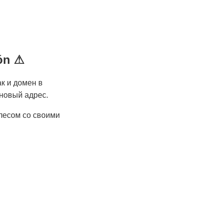
ión ⚠
к и домен в
 новый адрес.
 лесом со своими