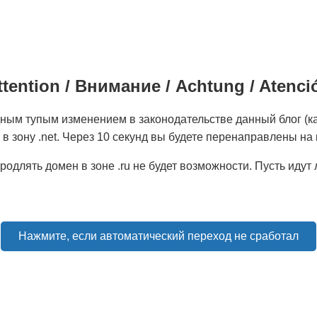
tention / Внимание / Achtung / Atenc
дным тупым изменением в законодательстве данный блог (ка
 в зону .net. Через 10 секунд вы будете перенаправлены на
родлять домен в зоне .ru не будет возможности. Пусть идут
Нажмите, если автоматический переход не сработал