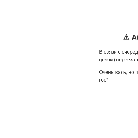
⚠ At
В связи с очере
целом) переехал
Очень жаль, но п
гос*