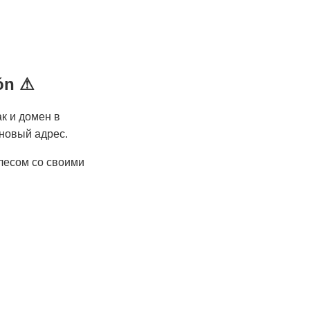
ión ⚠
к и домен в
 новый адрес.
 лесом со своими