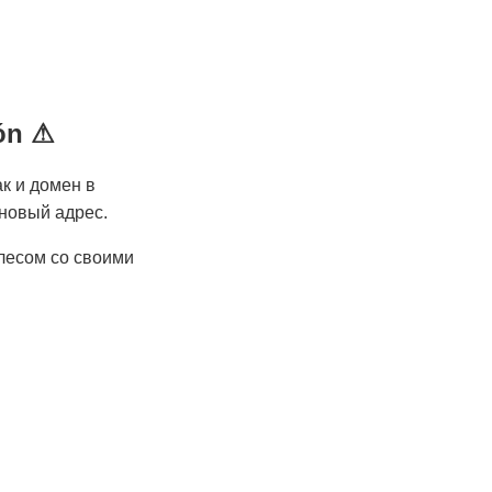
ión ⚠
к и домен в
 новый адрес.
 лесом со своими