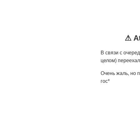
⚠ At
В связи с очере
целом) переехал
Очень жаль, но п
гос*