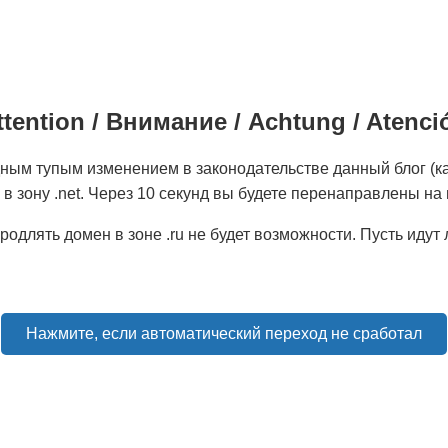
tention / Внимание / Achtung / Atenc
дным тупым изменением в законодательстве данный блог (ка
 в зону .net. Через 10 секунд вы будете перенаправлены на
родлять домен в зоне .ru не будет возможности. Пусть идут
Нажмите, если автоматический переход не сработал